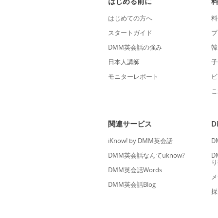
はじめる前に
はじめての方へ
料
スタートガイド
プ
DMM英会話の強み
韓
日本人講師
子
モニターレポート
ビ
こ
関連サービス
iKnow! by DMM英会話
D
DMM英会話なんてuknow?
D
り
DMM英会話Words
メ
DMM英会話Blog
採