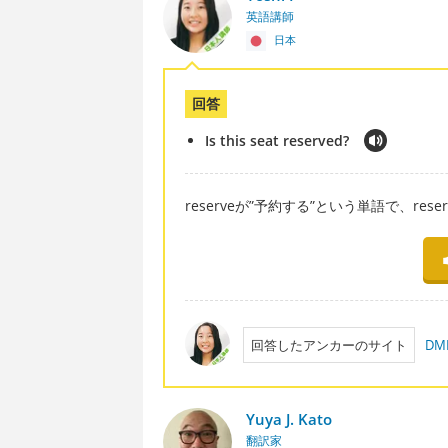
英語講師
日本
回答
Is this seat reserved?
reserveが”予約する”という単語で、re
回答したアンカーのサイト
D
Yuya J. Kato
翻訳家