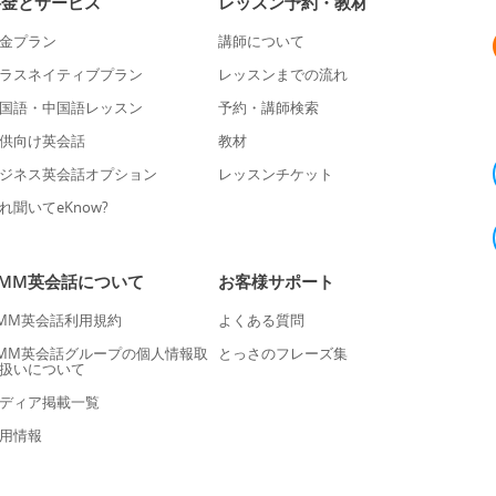
料金とサービス
レッスン予約・教材
金プラン
講師について
ラスネイティブプラン
レッスンまでの流れ
国語・中国語レッスン
予約・講師検索
供向け英会話
教材
ジネス英会話オプション
レッスンチケット
れ聞いてeKnow?
DMM英会話について
お客様サポート
MM英会話利用規約
よくある質問
MM英会話グループの個人情報取
とっさのフレーズ集
扱いについて
ディア掲載一覧
用情報