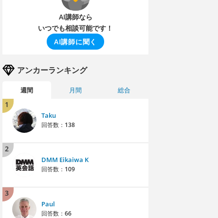
AI講師なら
いつでも相談可能です！
AI講師に聞く
アンカーランキング
週間
月間
総合
1
Taku
回答数：
138
2
DMM Eikaiwa K
回答数：
109
3
Paul
回答数：
66