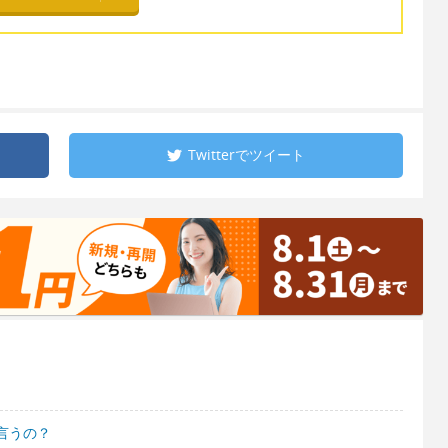
Twitterで
ツイート
言うの？