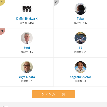
1
2
DMM Eikaiwa K
Taku
回答数：
242
回答数：
187
3
Paul
TE
回答数：
66
回答数：
31
Yuya J. Kato
Kogachi OSAKA
回答数：
0
回答数：
0
アンカー一覧