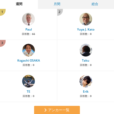
週間
月間
総合
1
2
Paul
Yuya J. Kato
回答数：
66
回答数：
0
3
Kogachi OSAKA
Taku
回答数：
0
回答数：
0
TE
Erik
回答数：
0
回答数：
0
アンカー一覧