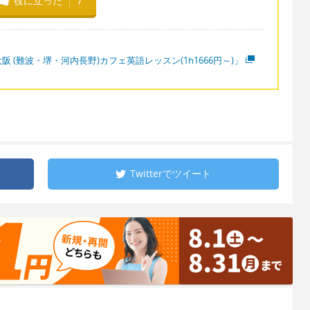
役に立った
7
阪 (難波・堺・河内長野)カフェ英語レッスン(1h1666円～)」
Twitterで
ツイート