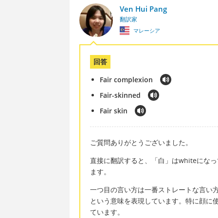
Ven Hui Pang
翻訳家
マレーシア
回答
Fair complexion
Fair-skinned
Fair skin
ご質問ありがとうございました。
直接に翻訳すると、「白」はwhiteにな
ます。
一つ目の言い方は一番ストレートな言い方で
という意味を表現しています。特に顔に使用さ
ています。