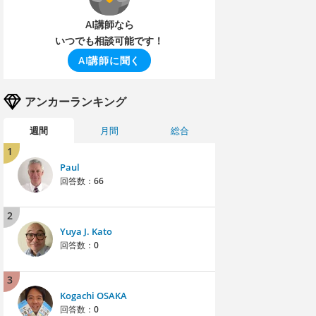
AI講師なら
いつでも相談可能です！
AI講師に聞く
アンカーランキング
週間
月間
総合
1
Paul
回答数：
66
2
Yuya J. Kato
回答数：
0
3
Kogachi OSAKA
回答数：
0