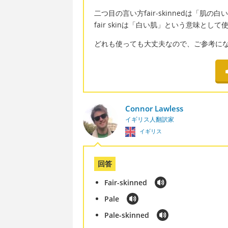
二つ目の言い方fair-skinnedは「
fair skinは「白い肌」という意味とし
どれも使っても大丈夫なので、ご参考に
Connor Lawless
イギリス人翻訳家
イギリス
回答
Fair-skinned
Pale
Pale-skinned