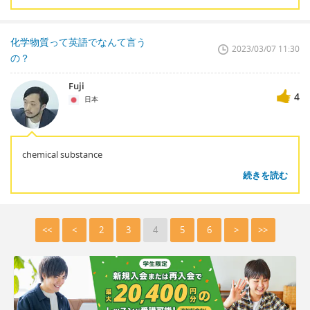
化学物質って英語でなんて言う
2023/03/07 11:30
の？
Fuji
4
日本
chemical substance
続きを読む
<<
<
2
3
4
5
6
>
>>