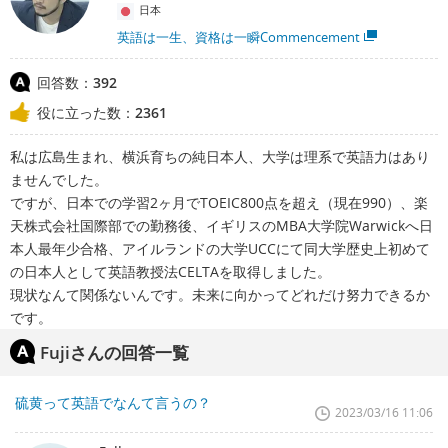
日本
英語は一生、資格は一瞬Commencement
回答数：
392
役に立った数：
2361
私は広島生まれ、横浜育ちの純日本人、大学は理系で英語力はあり
ませんでした。
ですが、日本での学習2ヶ月でTOEIC800点を超え（現在990）、楽
天株式会社国際部での勤務後、イギリスのMBA大学院Warwickへ日
本人最年少合格、アイルランドの大学UCCにて同大学歴史上初めて
の日本人として英語教授法CELTAを取得しました。
現状なんて関係ないんです。未来に向かってどれだけ努力できるか
です。
Fujiさんの回答一覧
硫黄って英語でなんて言うの？
2023/03/16 11:06