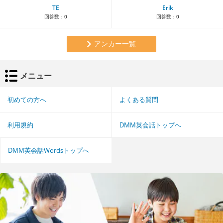
TE
Erik
回答数：
0
回答数：
0
アンカー一覧
メニュー
初めての方へ
よくある質問
利用規約
DMM英会話トップへ
DMM英会話Wordsトップへ