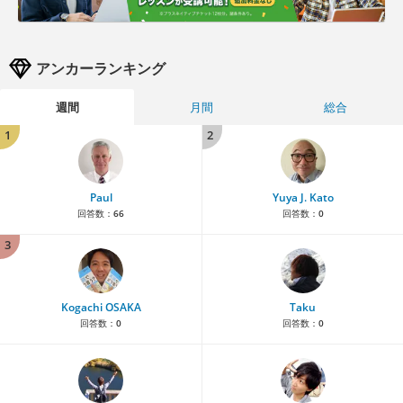
アンカーランキング
週間
月間
総合
1
2
Paul
Yuya J. Kato
回答数：
66
回答数：
0
3
Kogachi OSAKA
Taku
回答数：
0
回答数：
0