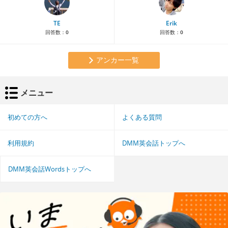
TE
Erik
回答数：
0
回答数：
0
アンカー一覧
メニュー
初めての方へ
よくある質問
利用規約
DMM英会話トップへ
DMM英会話Wordsトップへ