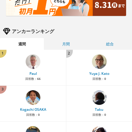
アンカーランキング
週間
月間
総合
1
2
Paul
Yuya J. Kato
回答数：
66
回答数：
0
3
Kogachi OSAKA
Taku
回答数：
0
回答数：
0