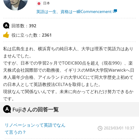
日本
英語は一生、資格は一瞬Commencement
回答数：
392
役に立った数：
2361
私は広島生まれ、横浜育ちの純日本人、大学は理系で英語力はあり
ませんでした。
ですが、日本での学習2ヶ月でTOEIC800点を超え（現在990）、楽
天株式会社国際部での勤務後、イギリスのMBA大学院Warwickへ日
本人最年少合格、アイルランドの大学UCCにて同大学歴史上初めて
の日本人として英語教授法CELTAを取得しました。
現状なんて関係ないんです。未来に向かってどれだけ努力できるか
です。
Fujiさんの回答一覧
リノベーションって英語でなん
2023/03/01 10:37
て言うの？