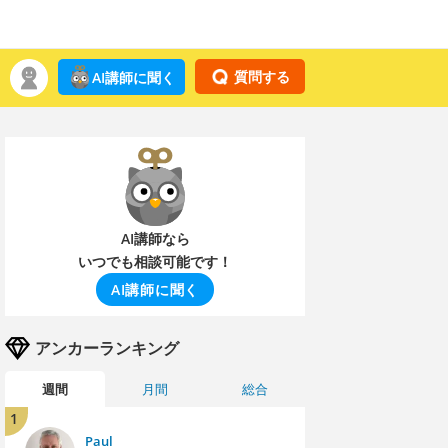
質問する
AI講師に聞く
AI講師なら
いつでも相談可能です！
AI講師に聞く
アンカーランキング
週間
月間
総合
1
Paul