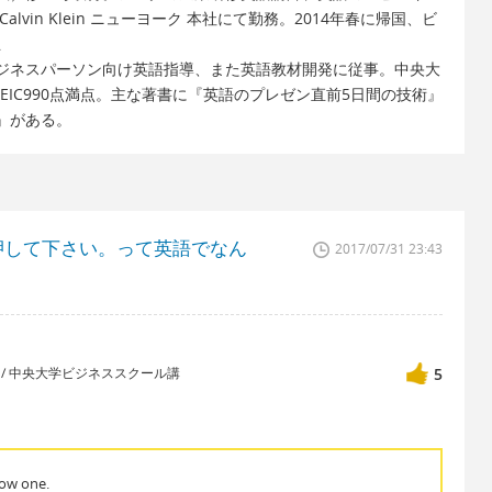
vin Klein ニューヨーク 本社にて勤務。2014年春に帰国、ビ
立
ジネスパーソン向け英語指導、また英語教材開発に従事。中央大
EIC990点満点。主な著書に『英語のプレゼン直前5日間の技術』
』がある。
押して下さい。って英語でなん
2017/07/31 23:43
講師 / 中央大学ビジネススクール講
5
low one.