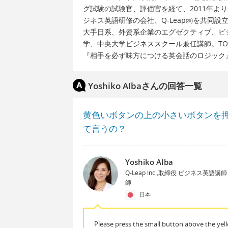
グ試験の試験官、評価官を経て、2011年よりCal
ジネス英語研修の会社、Q-Leap㈱を共同設
大手日系、外資系企業のエグゼクティブ、ビ
学、中央大学ビジネススクール兼任講師。TO
『相手を必ず味方につける英会話のロジック
Yoshiko AIbaさんの回答一覧
黄色いボタンの上の小さいボタンを
て言うの？
Yoshiko AIba
Q-Leap Inc.,取締役 ビジネス英語
師
日本
Please press the small button above the yel