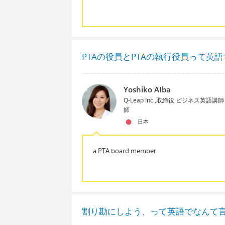
PTAの役員とPTAの執行役員って英
Yoshiko AIba
Q-Leap Inc.,取締役 ビジネス英語
師
日本
a PTA board member
割り勘にしよう、って英語でなんて