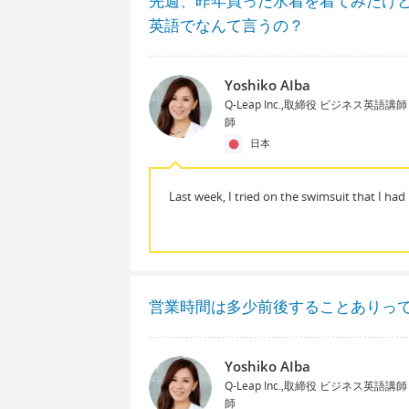
先週、昨年買った水着を着てみたけ
英語でなんて言うの？
Yoshiko AIba
Q-Leap Inc.,取締役 ビジネス英語
師
日本
Last week, I tried on the swimsuit that I had
営業時間は多少前後することありっ
Yoshiko AIba
Q-Leap Inc.,取締役 ビジネス英語
師