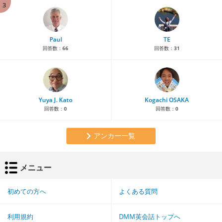
3
Paul
TE
回答数：
66
回答数：
31
Yuya J. Kato
Kogachi OSAKA
回答数：
0
回答数：
0
アンカー一覧
メニュー
初めての方へ
よくある質問
利用規約
DMM英会話トップへ