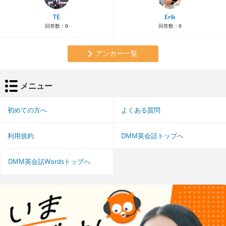
TE
Erik
回答数：
0
回答数：
0
アンカー一覧
メニュー
初めての方へ
よくある質問
利用規約
DMM英会話トップへ
DMM英会話Wordsトップへ