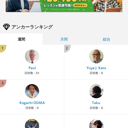
アンカーランキング
週間
月間
総合
1
2
Paul
Yuya J. Kato
回答数：
51
回答数：
0
3
Kogachi OSAKA
Taku
回答数：
0
回答数：
0