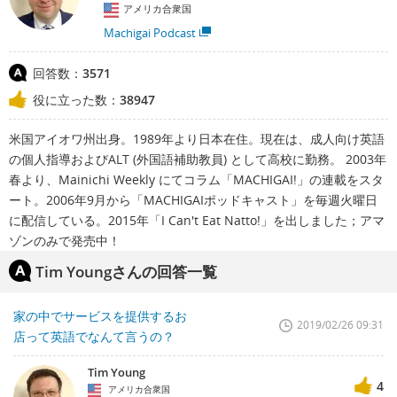
アメリカ合衆国
Machigai Podcast
回答数：
3571
役に立った数：
38947
米国アイオワ州出身。1989年より日本在住。現在は、成人向け英語
の個人指導およびALT (外国語補助教員) として高校に勤務。 2003年
春より、Mainichi Weekly にてコラム「MACHIGAI!」の連載をスタ
ート。2006年9月から「MACHIGAIポッドキャスト」を毎週火曜日
に配信している。2015年「I Can't Eat Natto!」を出しました；アマ
ゾンのみで発売中！
Tim Youngさんの回答一覧
家の中でサービスを提供するお
2019/02/26 09:31
店って英語でなんて言うの？
Tim Young
4
アメリカ合衆国