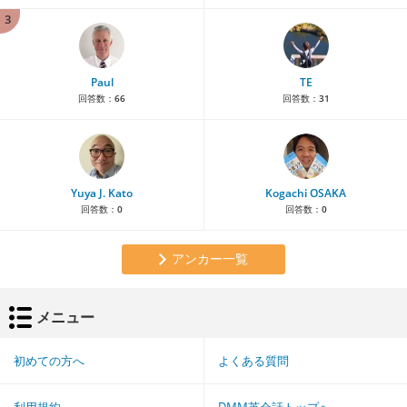
3
Paul
TE
回答数：
66
回答数：
31
Yuya J. Kato
Kogachi OSAKA
回答数：
0
回答数：
0
アンカー一覧
メニュー
初めての方へ
よくある質問
利用規約
DMM英会話トップへ