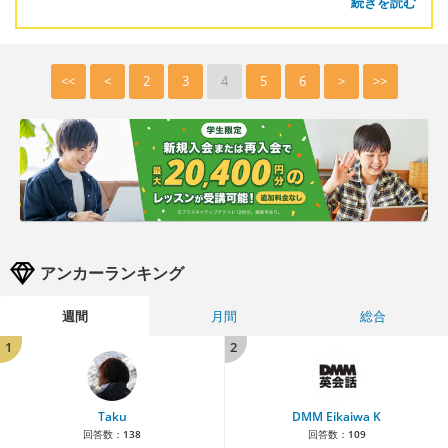
続きを読む
<<
<
2
3
4
5
6
>
>>
アンカーランキング
週間
月間
総合
1
2
Taku
DMM Eikaiwa K
回答数：
138
回答数：
109