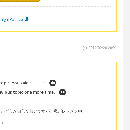
higai Podcast
2019/02/20 20:21
us topic. You said・・・・
revious topic one more time.
るかどうか自信が無いですが、私がレッスン中、
・」