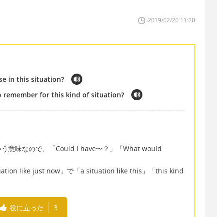
2019/02/20 11:20
e in this situation?
remember for this kind of situation?
ので、「Could I have〜？」「What would
n like just now」で「a situation like this」「this kind
。
役に立った
3