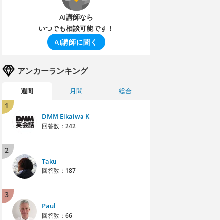
AI講師なら
いつでも相談可能です！
AI講師に聞く
アンカーランキング
週間
月間
総合
1
DMM Eikaiwa K
回答数：
242
2
Taku
回答数：
187
3
Paul
回答数：
66