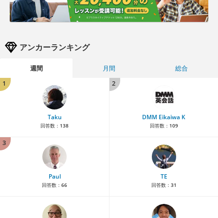
アンカーランキング
週間
月間
総合
1
2
Taku
DMM Eikaiwa K
回答数：
138
回答数：
109
3
Paul
TE
回答数：
66
回答数：
31