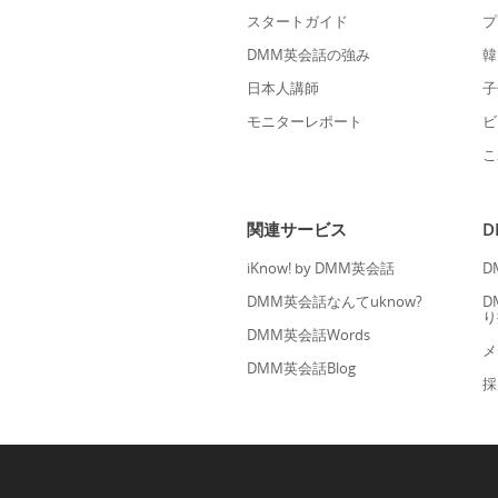
スタートガイド
プ
DMM英会話の強み
韓
日本人講師
子
モニターレポート
ビ
こ
関連サービス
iKnow! by DMM英会話
D
DMM英会話なんてuknow?
D
り
DMM英会話Words
メ
DMM英会話Blog
採