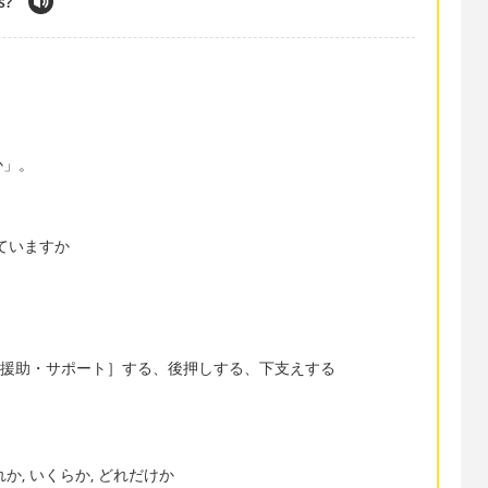
s?
か」。
持していますか
援［援助・サポート］する、後押しする、下支えする
れか, いくらか, どれだけか