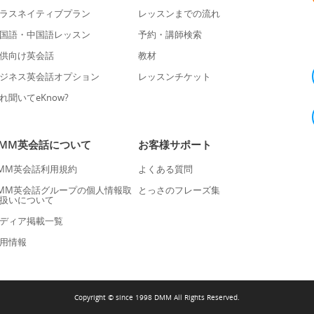
ラスネイティブプラン
レッスンまでの流れ
国語・中国語レッスン
予約・講師検索
供向け英会話
教材
ジネス英会話オプション
レッスンチケット
れ聞いてeKnow?
DMM英会話について
お客様サポート
MM英会話利用規約
よくある質問
MM英会話グループの個人情報取
とっさのフレーズ集
扱いについて
ディア掲載一覧
用情報
Copyright © since 1998 DMM All Rights Reserved.