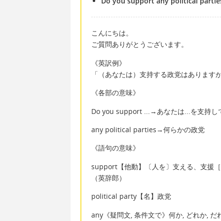
Do you support any political partie
こんにちは。
ご質問ありがとうございます。
《英訳例》
「（あなたは）支持する政党はあります
《各部の意味》
Do you support ...→あなたは...を支
any political parties→何らかの政党
《語句の意味》
support【他動】〔人を〕支える、支
（英辞郎）
political party【名】政党
any《疑問文, 条件文で》何か, どれか, だ