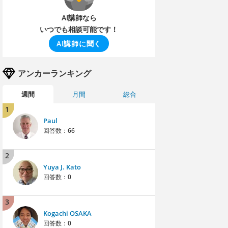
AI講師なら
いつでも相談可能です！
AI講師に聞く
アンカーランキング
週間
月間
総合
1
Paul
回答数：
66
2
Yuya J. Kato
回答数：
0
3
Kogachi OSAKA
回答数：
0