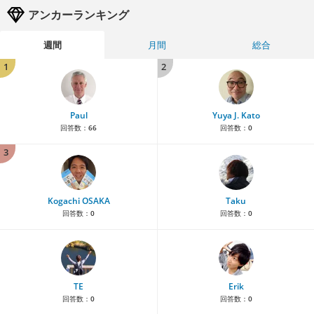
アンカーランキング
週間
月間
総合
1
2
Paul
Yuya J. Kato
回答数：
66
回答数：
0
3
Kogachi OSAKA
Taku
回答数：
0
回答数：
0
TE
Erik
回答数：
0
回答数：
0