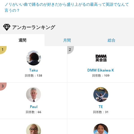
ノリがいい曲で踊るのが好きだから盛り上がるの最高って英語でなんて
言うの？
アンカーランキング
週間
月間
総合
1
2
Taku
DMM Eikaiwa K
回答数：
138
回答数：
109
3
Paul
TE
回答数：
66
回答数：
31