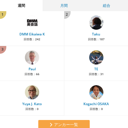
週間
月間
総合
1
2
DMM Eikaiwa K
Taku
回答数：
242
回答数：
187
3
Paul
TE
回答数：
66
回答数：
31
Yuya J. Kato
Kogachi OSAKA
回答数：
0
回答数：
0
アンカー一覧