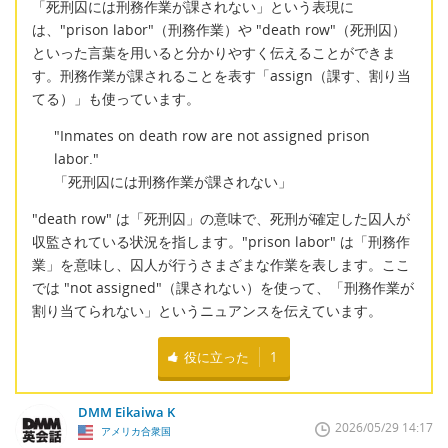
「死刑囚には刑務作業が課されない」という表現に
は、"prison labor"（刑務作業）や "death row"（死刑囚）
といった言葉を用いると分かりやすく伝えることができま
す。刑務作業が課されることを表す「assign（課す、割り当
てる）」も使っています。
"Inmates on death row are not assigned prison
labor."
「死刑囚には刑務作業が課されない」
"death row" は「死刑囚」の意味で、死刑が確定した囚人が
収監されている状況を指します。"prison labor" は「刑務作
業」を意味し、囚人が行うさまざまな作業を表します。ここ
では "not assigned"（課されない）を使って、「刑務作業が
割り当てられない」というニュアンスを伝えています。
役に立った
1
DMM Eikaiwa K
2026/05/29 14:17
アメリカ合衆国