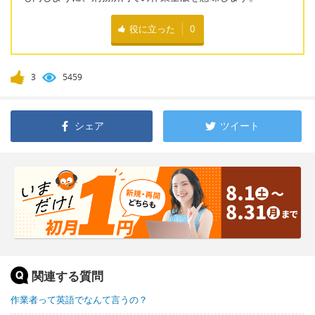
役に立った
0
3
5459
シェア
ツイート
関連する質問
作業者って英語でなんて言うの？