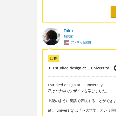
Taku
翻訳家
アメリカ合衆国
回答
I studied design at ... university.
I studied design at ... university.
私は〜大学でデザインを学びました。
上記のように英語で表現することができ
at ... university は「〜大学で」と