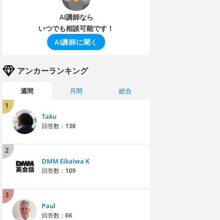
AI講師なら
いつでも相談可能です！
AI講師に聞く
アンカーランキング
週間
月間
総合
1
Taku
回答数：
138
2
DMM Eikaiwa K
回答数：
109
3
Paul
回答数：
66