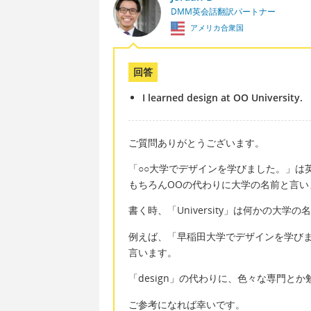
DMM英会話翻訳パートナー
アメリカ合衆国
回答
I learned design at OO University.
ご質問ありがとうございます。
「○○大学でデザインを学びました。」は英語で「I l
もちろんOOの代わりに大学の名前と言い
書く時、「University」は何かの大
例えば、「早稲田大学でデザインを学びました。」は「I
言います。
「design」の代わりに、色々な専門と
ご参考になれば幸いです。