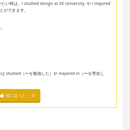
tudied design at XX University. や I majored
表現することができます。
ぶ』
tudied（〜を勉強した）や majored in（〜を専攻し
役に立った
0