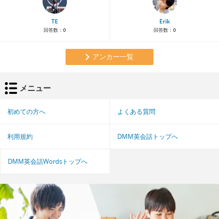
TE
Erik
回答数：
0
回答数：
0
アンカー一覧
メニュー
初めての方へ
よくある質問
利用規約
DMM英会話トップへ
DMM英会話Wordsトップへ