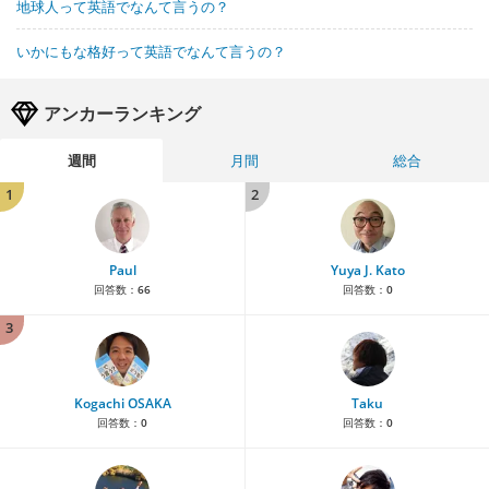
地球人って英語でなんて言うの？
いかにもな格好って英語でなんて言うの？
アンカーランキング
週間
月間
総合
1
2
Paul
Yuya J. Kato
回答数：
66
回答数：
0
3
Kogachi OSAKA
Taku
回答数：
0
回答数：
0