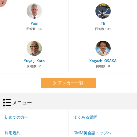
3
Paul
TE
回答数：
66
回答数：
31
Yuya J. Kato
Kogachi OSAKA
回答数：
0
回答数：
0
アンカー一覧
メニュー
初めての方へ
よくある質問
利用規約
DMM英会話トップへ