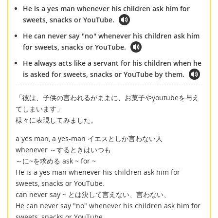
He is a yes man whenever his children ask him for
sweets, snacks or YouTube.
He can never say "no" whenever his children ask him
for sweets, snacks or YouTube.
He always acts like a servant for his children when he
is asked for sweets, snacks or YouTube by them.
「彼は、子供の言われるがままに、お菓子やyoutubeを与え
てしまいます」
様々に表現してみました。
a yes man, a yes-man イエスとしか言わない人
whenever ～するときはいつも
～に~を求める ask ~ for ~
He is a yes man whenever his children ask him for
sweets, snacks or YouTube.
can never say ~ とは決して言えない、言わない、
He can never say "no" whenever his children ask him for
sweets, snacks or YouTube.