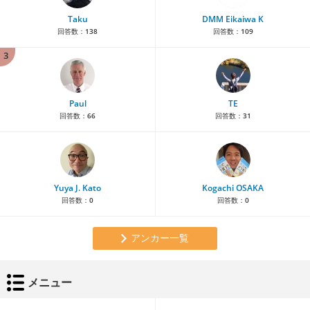
Taku
DMM Eikaiwa K
回答数：
138
回答数：
109
3
Paul
TE
回答数：
66
回答数：
31
Yuya J. Kato
Kogachi OSAKA
回答数：
0
回答数：
0
アンカー一覧
メニュー