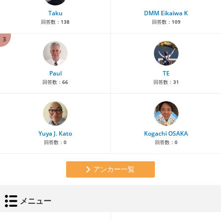
Taku
DMM Eikaiwa K
回答数：
138
回答数：
109
3
Paul
TE
回答数：
66
回答数：
31
Yuya J. Kato
Kogachi OSAKA
回答数：
0
回答数：
0
アンカー一覧
メニュー