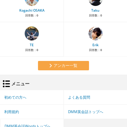
Kogachi OSAKA
Taku
回答数：
0
回答数：
0
TE
Erik
回答数：
0
回答数：
0
アンカー一覧
メニュー
初めての方へ
よくある質問
利用規約
DMM英会話トップへ
DMM英会話Wordsトップへ