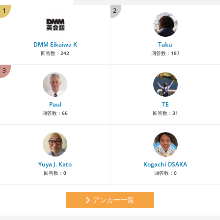
1
2
DMM Eikaiwa K
Taku
回答数：
242
回答数：
187
3
Paul
TE
回答数：
66
回答数：
31
Yuya J. Kato
Kogachi OSAKA
回答数：
0
回答数：
0
アンカー一覧