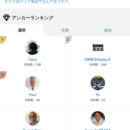
クラス分けって英語でなんて言うの？
アンカーランキング
週間
月間
総合
1
2
Taku
DMM Eikaiwa K
回答数：
138
回答数：
109
3
Paul
TE
回答数：
66
回答数：
31