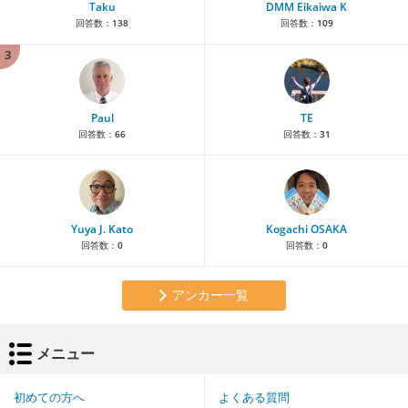
Taku
DMM Eikaiwa K
回答数：
138
回答数：
109
3
Paul
TE
回答数：
66
回答数：
31
Yuya J. Kato
Kogachi OSAKA
回答数：
0
回答数：
0
アンカー一覧
メニュー
初めての方へ
よくある質問