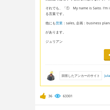
それでも、「① My name is Saito. I'm in
る言葉です。
他にも
営業
：sales, 企画：business pla
があります。
ジュリアン
回答したアンカーのサイト
Jul
36
63301