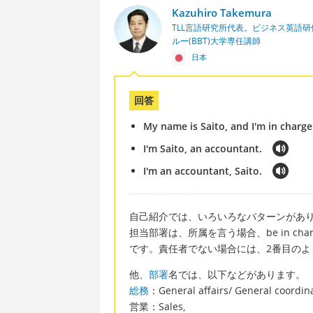
Kazuhiro Takemura
TLL言語研究所代表。ビジネス英語
ルー(BBT)大学専任講師
日本
回答
My name is Saito, and I'm in charge
I'm Saito, an accountant.
I'm an accountant, Saito.
自己紹介では、いろいろなパターンがあ
担当部署は、所属を言う場合、be in ch
です。責任者でない場合には、2番目のよ
他、
部署
名では、以下などがあります。
総務
：General affairs/ General coordina
営業：Sales,