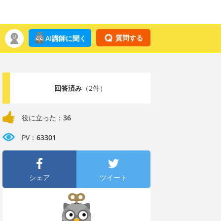
質問する
AI講師に聞く
回答済み
（2件）
役に立った：
36
PV：
63301
シェア
ツイート