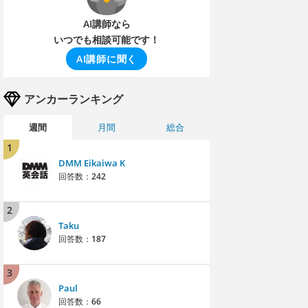
AI講師なら
いつでも相談可能です！
AI講師に聞く
アンカーランキング
週間
月間
総合
1
DMM Eikaiwa K
回答数：
242
2
Taku
回答数：
187
3
Paul
回答数：
66