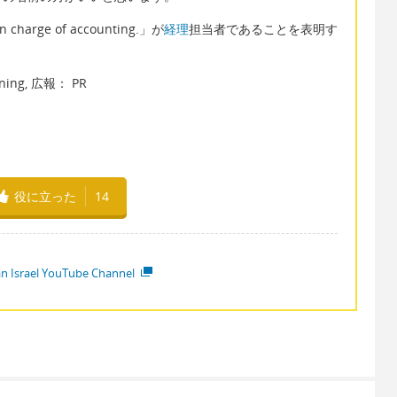
 charge of accounting.」が
経理
担当者であることを表明す
nning, 広報： PR
役に立った
14
ian Israel YouTube Channel