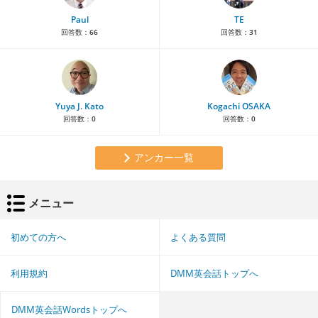
Paul
TE
回答数：
66
回答数：
31
Yuya J. Kato
Kogachi OSAKA
回答数：
0
回答数：
0
アンカー一覧
メニュー
初めての方へ
よくある質問
利用規約
DMM英会話トップへ
DMM英会話Wordsトップへ