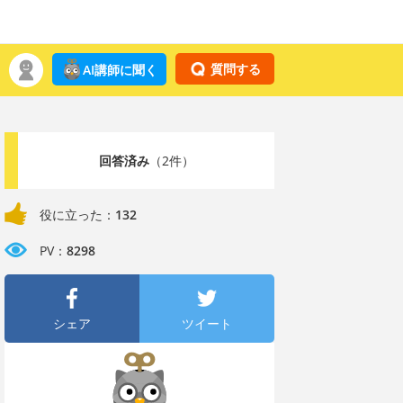
質問する
AI講師に聞く
回答済み
（2件）
役に立った：
132
PV：
8298
シェア
ツイート