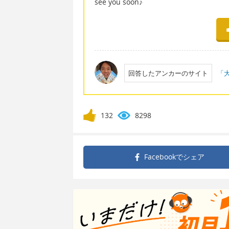
see you soon♪
回答したアンカーのサイト
「大
132
8298
Facebookで
シェア