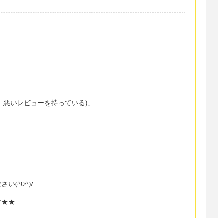
 悪いレビューを持っている)」
(^0^)/
す★★