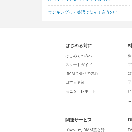
ランキングって英語でなんて言うの？
はじめる前に
はじめての方へ
料
スタートガイド
プ
DMM英会話の強み
韓
日本人講師
子
モニターレポート
ビ
こ
関連サービス
iKnow! by DMM英会話
D