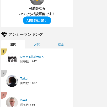
AI講師なら
いつでも相談可能です！
AI講師に聞く
アンカーランキング
週間
月間
総合
1
DMM Eikaiwa K
回答数：
242
2
Taku
回答数：
187
3
Paul
回答数：
66