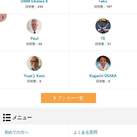
DMM Eikaiwa K
Taku
回答数：
242
回答数：
187
3
Paul
TE
回答数：
66
回答数：
31
Yuya J. Kato
Kogachi OSAKA
回答数：
0
回答数：
0
アンカー一覧
メニュー
初めての方へ
よくある質問