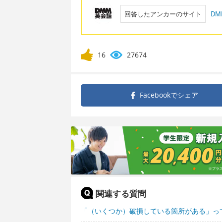
回答したアンカーのサイト
D
16
27674
Facebookで
シェア
関連する質問
「（いくつか）破損している箇所がある」っ