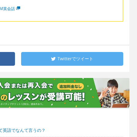
MM英会話
Twitterで
ツイート
て英語でなんて言うの？