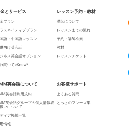
料金とサービス
レッスン予約・教材
金プラン
講師について
ラスネイティブプラン
レッスンまでの流れ
国語・中国語レッスン
予約・講師検索
供向け英会話
教材
ジネス英会話オプション
レッスンチケット
れ聞いてeKnow?
DMM英会話について
お客様サポート
MM英会話利用規約
よくある質問
MM英会話グループの個人情報取
とっさのフレーズ集
扱いについて
ディア掲載一覧
用情報