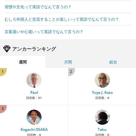
習慣や文化って英語でなんて言うの？
むしろ外国人と交流することが楽しいって英語でなんて言うの？
言葉遣いや心遣いって英語でなんて言うの？
アンカーランキング
週間
月間
総合
1
2
Paul
Yuya J. Kato
回答数：
51
回答数：
0
3
Kogachi OSAKA
Taku
回答数：
0
回答数：
0