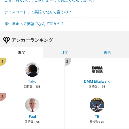
テニスコートって英語でなんて言うの？
厚生年金って英語でなんて言うの？
アンカーランキング
週間
月間
総合
1
2
Taku
DMM Eikaiwa K
回答数：
138
回答数：
109
3
Paul
TE
回答数：
66
回答数：
31