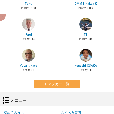
Taku
DMM Eikaiwa K
回答数：
138
回答数：
109
3
Paul
TE
回答数：
66
回答数：
31
Yuya J. Kato
Kogachi OSAKA
回答数：
0
回答数：
0
アンカー一覧
メニュー
初めての方へ
よくある質問