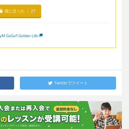
役に立った
27
yM GoGo!! Golden Life
Twitterで
ツイート