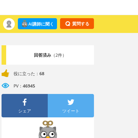
質問する
AI講師に聞く
回答済み
（2件）
役に立った：
68
PV：
46945
シェア
ツイート