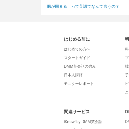
脂が固まる って英語でなんて言うの？
はじめる前に
はじめての方へ
料
スタートガイド
プ
DMM英会話の強み
韓
日本人講師
子
モニターレポート
ビ
こ
関連サービス
iKnow! by DMM英会話
D