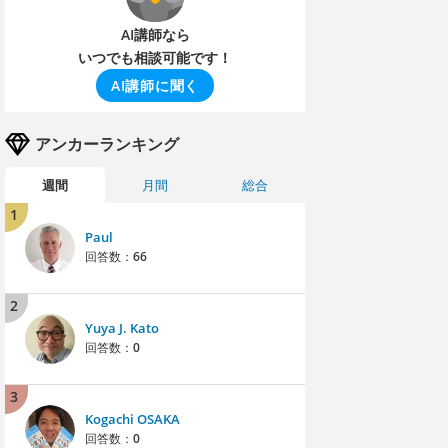
AI講師なら
いつでも相談可能です！
AI講師に聞く
アンカーランキング
週間
月間
総合
1
Paul
回答数：
66
2
Yuya J. Kato
回答数：
0
3
Kogachi OSAKA
回答数：
0