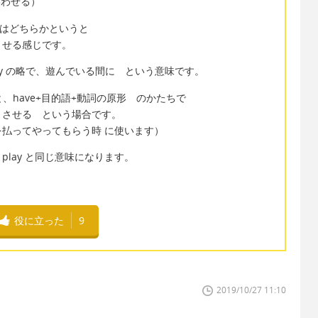
衆を笑わせる）
、これはどちらかというと
させる感じです。
 is at play の略で、遊んでいる間に という意味です。
lish と、have+目的語+動詞の原形 のかたちで
～させる という場合です。
払ってやってもらう時 に使います）
t play と同じ意味になります。
役に立った
9
2019/10/27 11:10