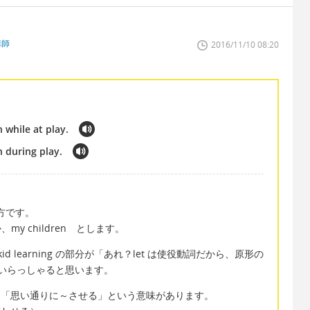
講師
2016/11/10 08:20
h while at play.
h during play.
い方です。
my children とします。
id learning の部分が「あれ？let は使役動詞だから、原形の
んいらっしゃると思います。
う形は「思い通りに～させる」という意味があります。