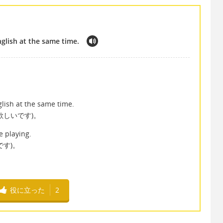
nglish at the same time.
glish at the same time.
欲しいです)。
e playing.
す)。
役に立った
2