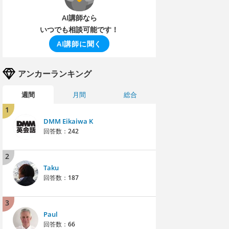
AI講師なら
いつでも相談可能です！
AI講師に聞く
アンカーランキング
週間
月間
総合
1
DMM Eikaiwa K
回答数：
242
2
Taku
回答数：
187
3
Paul
回答数：
66