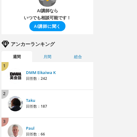
AI講師なら
いつでも相談可能です！
AI講師に聞く
アンカーランキング
週間
月間
総合
1
DMM Eikaiwa K
回答数：
242
2
Taku
回答数：
187
3
Paul
回答数：
66