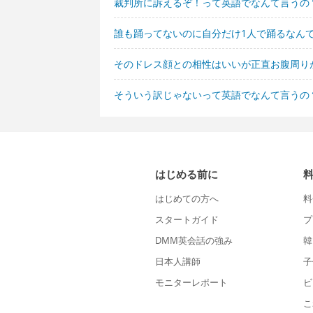
裁判所に訴えるぞ！って英語でなんて言うの
誰も踊ってないのに自分だけ1人で踊るなん
そのドレス顔との相性はいいが正直お腹周り
そういう訳じゃないって英語でなんて言うの
はじめる前に
はじめての方へ
料
スタートガイド
プ
DMM英会話の強み
韓
日本人講師
子
モニターレポート
ビ
こ