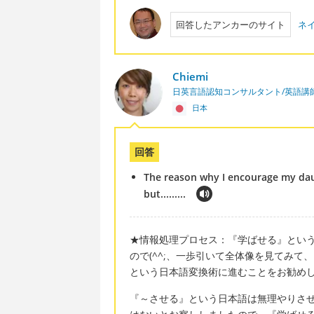
回答したアンカーのサイト
ネ
Chiemi
日英言語認知コンサルタント/英語講
日本
回答
The reason why I encourage my daug
but.........
★情報処理プロセス：『学ばせる』とい
ので(^^;、一歩引いて全体像を見てみ
という日本語変換術に進むことをお勧め
『～させる』という日本語は無理やりさ