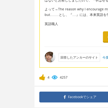
はないとお察ししましたので、『学ばせ
よって→The reason why I encourage my da
but.........とし、『....』には
英語職人
回答したアンカーのサイト
今
4
4257
Facebookで
シェア