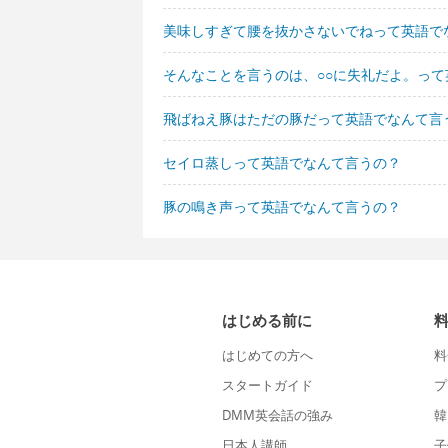
美味しすぎて腰を抜かさないでねって英語で
そんなことを言うのは、○○に失礼だよ。っ
飛ばねえ豚はただの豚だって英語でなんて言
セイロ蒸しって英語でなんて言うの？
豚の鳴き声って英語でなんて言うの？
はじめる前に
はじめての方へ
料
スタートガイド
プ
DMM英会話の強み
韓
日本人講師
子