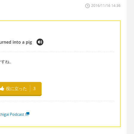
2016/11/16 14:36
urned into a pig
ですね。
役に立った
3
higai Podcast