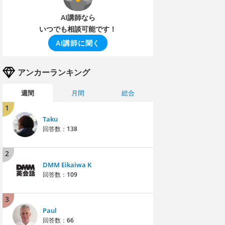
AI講師なら
いつでも相談可能です！
AI講師に聞く
アンカーランキング
週間
月間
総合
1
Taku
回答数：
138
2
DMM Eikaiwa K
回答数：
109
3
Paul
回答数：
66