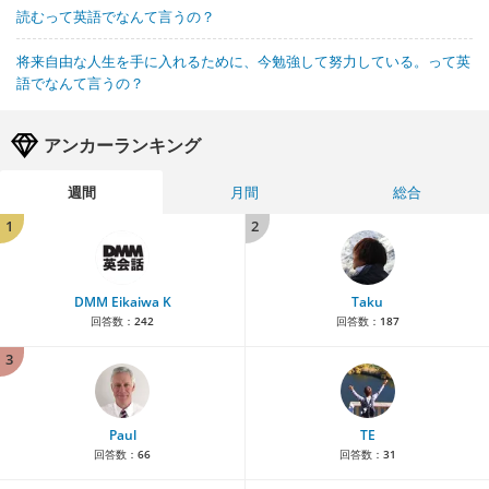
読むって英語でなんて言うの？
将来自由な人生を手に入れるために、今勉強して努力している。って英
語でなんて言うの？
アンカーランキング
週間
月間
総合
1
2
DMM Eikaiwa K
Taku
回答数：
242
回答数：
187
3
Paul
TE
回答数：
66
回答数：
31