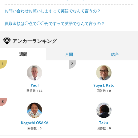
お問い合わせお願いしますって英語でなんて言うの？
買取金額は◯点で◯◯円ですって英語でなんて言うの？
アンカーランキング
週間
月間
総合
1
2
Paul
Yuya J. Kato
回答数：
66
回答数：
0
3
Kogachi OSAKA
Taku
回答数：
0
回答数：
0