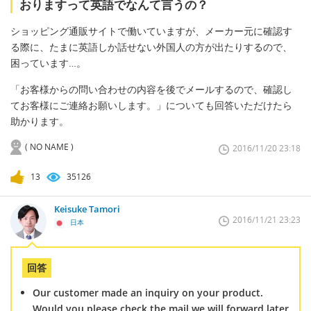
おりますって英語でなんて言うの？
ショッピング通販サイトで働いていますが、メーカー元に確認す
る際に、たまに英語しか話せない外国人の方が出たりするので、
困っています…。
「お客様からの問い合わせの内容を後でメールするので、確認し
てお客様にご連絡お願いします。」についても回答いただけたら
助かります。
( NO NAME )
2016/11/20 23:18
13
35126
Keisuke Tamori
2016/11/21 23:23
日本
回答
Our customer made an inquiry on your product.
Would you please check the mail we will forward later