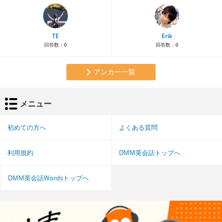
TE
Erik
回答数：
0
回答数：
0
アンカー一覧
メニュー
初めての方へ
よくある質問
利用規約
DMM英会話トップへ
DMM英会話Wordsトップへ