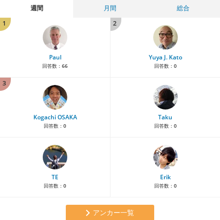
週間
月間
総合
1
2
Paul
Yuya J. Kato
回答数：
66
回答数：
0
3
Kogachi OSAKA
Taku
回答数：
0
回答数：
0
TE
Erik
回答数：
0
回答数：
0
アンカー一覧