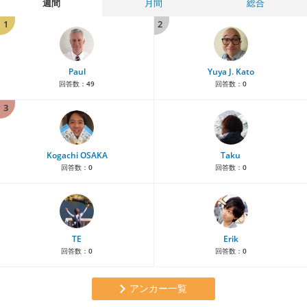
週間
月間
総合
1
2
Paul
Yuya J. Kato
回答数：
49
回答数：
0
3
Kogachi OSAKA
Taku
回答数：
0
回答数：
0
TE
Erik
回答数：
0
回答数：
0
アンカー一覧