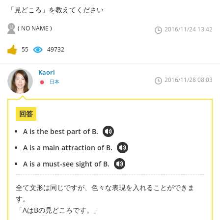
「見どころ」を教えてください
( NO NAME )
2016/11/24 13:42
55
49732
Kaori
2016/11/28 08:03
日本
回答
A is the best part of B.
A is a main attraction of B.
A is a must-see sight of B.
全て文形は同じですが、色々な表現を入れることができま
す。
「AはBの見どころです。」