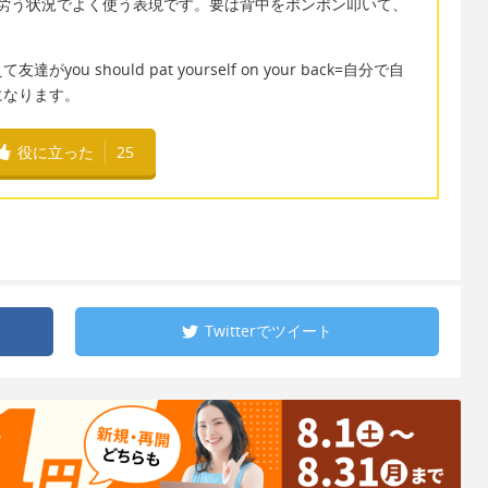
 backは人を労う状況でよく使う表現です。要は背中をポンポン叩いて、
 should pat yourself on your back=自分で自
になります。
役に立った
25
Twitterで
ツイート