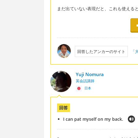
まだ出ていない表現だと、これも使えると思
回答したアンカーのサイト
「大
Yuji Nomura
英会話講師
日本
回答
I can pat myself on my back.