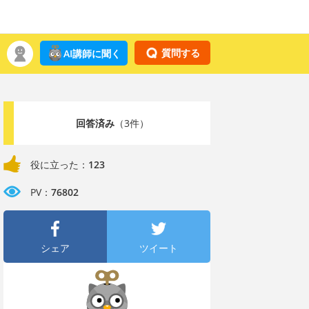
質問する
AI講師に聞く
回答済み
（3件）
役に立った：
123
PV：
76802
シェア
ツイート