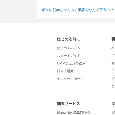
ボクの筋肉ちゃんって英語でなんて言うの？
はじめる前に
はじめての方へ
料
スタートガイド
プ
DMM英会話の強み
韓
日本人講師
子
モニターレポート
ビ
こ
関連サービス
iKnow! by DMM英会話
D