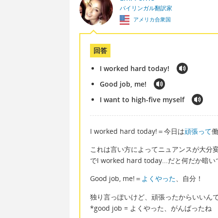
バイリンガル翻訳家
アメリカ合衆国
回答
I worked hard today!
Good job, me!
I want to high-five myself
I worked hard today!＝今日は
頑張って
これは言い方によってニュアンスが大分変
でI worked hard today...だと何だ
Good job, me!＝
よくやった
、自分！
独り言っぽいけど、頑張ったからいいん
*good job = よくやった、がんばったね