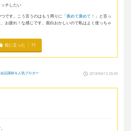
とハイタッチしたい
やつです。こう言うのはもう周りに「
褒めて褒めて！
」と言っ
た、お疲れ！な感じです。面白おかしいので私はよく使っちゃ
役に立った
71
英会話講師＆人気ブロガー
2018/04/13 20:45
す。