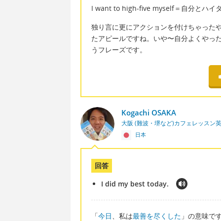
I want to high-five myself＝自分
独り言に更にアクションを付けちゃった
たアピールですね。いや〜自分よくやっ
うフレーズです。
Kogachi OSAKA
大阪 (難波・堺など)カフェレッスン
日本
回答
I did my best today.
「
今日
、私は
最善を尽くした
」の意味で