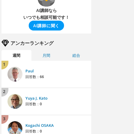
AI講師なら
いつでも相談可能です！
AI講師に聞く
アンカーランキング
週間
月間
総合
1
Paul
回答数：
66
2
Yuya J. Kato
回答数：
0
3
Kogachi OSAKA
回答数：
0