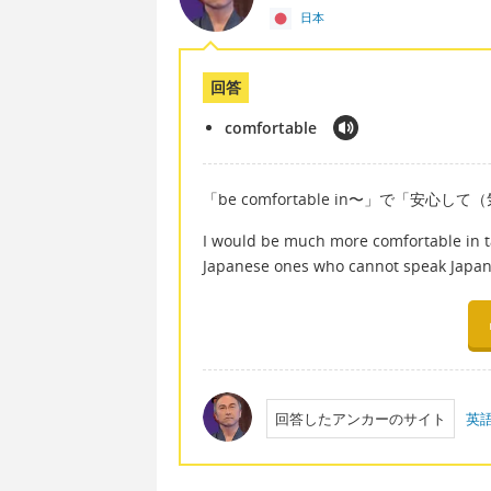
日本
回答
comfortable
「be comfortable in〜」で「
I would be much more comfortable in t
Japanese ones who cannot speak Japan
回答したアンカーのサイト
英