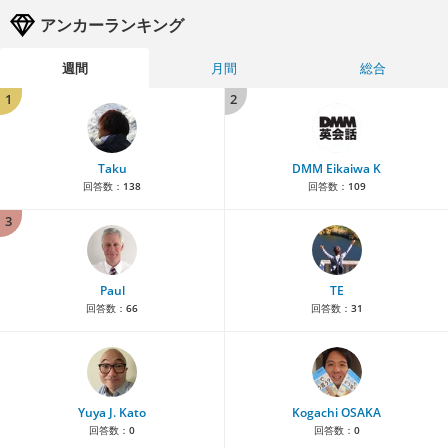
アンカーランキング
週間
月間
総合
1
2
Taku
DMM Eikaiwa K
回答数：
138
回答数：
109
3
Paul
TE
回答数：
66
回答数：
31
Yuya J. Kato
Kogachi OSAKA
回答数：
0
回答数：
0