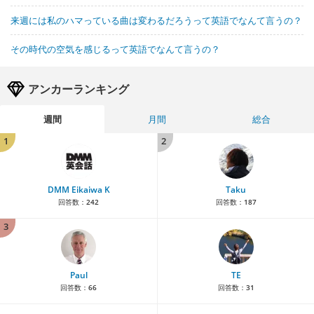
来週には私のハマっている曲は変わるだろうって英語でなんて言うの？
その時代の空気を感じるって英語でなんて言うの？
アンカーランキング
週間
月間
総合
1
2
DMM Eikaiwa K
Taku
回答数：
242
回答数：
187
3
Paul
TE
回答数：
66
回答数：
31