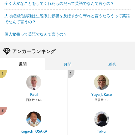
全く大変なことをしてくれたものだって英語でなんて言うの？
人は絶滅危惧種は生態系に影響を及ぼすから守れと言うだろうって英語
でなんて言うの？
個人秘書って英語でなんて言うの？
アンカーランキング
週間
月間
総合
1
2
Paul
Yuya J. Kato
回答数：
66
回答数：
0
3
Kogachi OSAKA
Taku