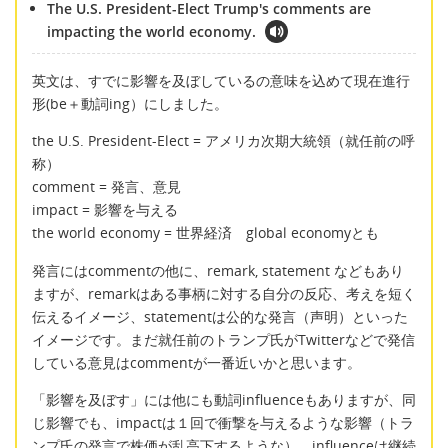
The U.S. President-Elect Trump's comments are
impacting the world economy.
英文は、すでに影響を及ぼしているの意味を込めて現在進行
形(be＋動詞ing）にしました。
the U.S. President-Elect = アメリカ次期大統領（就任前の呼
称）
comment = 発言、意見
impact = 影響を与える
the world economy = 世界経済 global economyとも
発言にはcommentの他に、remark, statement などもあり
ますが、remarkはある事柄に対する自分の反応、考えを短く
伝えるイメージ、statementは公的な発言（声明）といった
イメージです。まだ就任前のトランプ氏がTwitterなどで発信
している意見はcommentが一番近いかと思います。
「影響を及ぼす」には他にも動詞influenceもありますが、同
じ影響でも、impactは１回で衝撃を与えるような影響（トラ
ンプ氏の発言で株価が乱高下するような）、influenceは継続