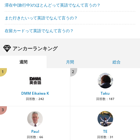
滞在中(旅行中)のほとんどって英語でなんて言うの？
また行きたいって英語でなんて言うの？
在留カードって英語でなんて言うの？
アンカーランキング
週間
月間
総合
1
2
DMM Eikaiwa K
Taku
回答数：
242
回答数：
187
3
Paul
TE
回答数：
66
回答数：
31