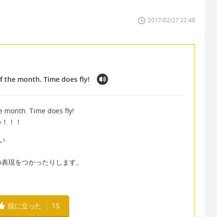
2017/02/27 22:48
 of the month. Time does fly!
he month. Time does fly!
い！！！
ない
の表現をつかったりします。
役に立った
15