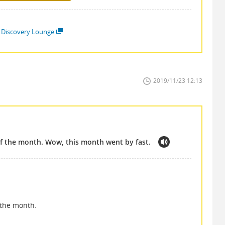
 Discovery Lounge
2019/11/23 12:13
d of the month. Wow, this month went by fast.
f the month.