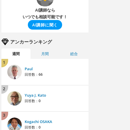
AI講師なら
いつでも相談可能です！
AI講師に聞く
アンカーランキング
週間
月間
総合
1
Paul
回答数：
66
2
Yuya J. Kato
回答数：
0
3
Kogachi OSAKA
回答数：
0