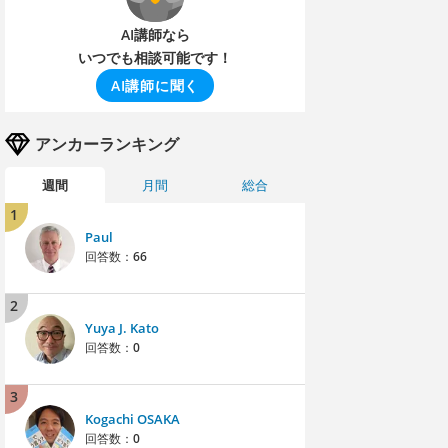
AI講師なら
いつでも相談可能です！
AI講師に聞く
アンカーランキング
週間
月間
総合
1
Paul
回答数：
66
2
Yuya J. Kato
回答数：
0
3
Kogachi OSAKA
回答数：
0