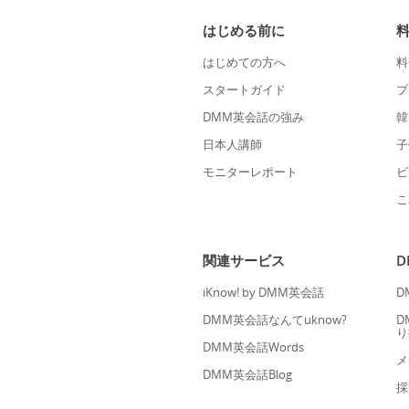
はじめる前に
はじめての方へ
料
スタートガイド
プ
DMM英会話の強み
韓
日本人講師
子
モニターレポート
ビ
こ
関連サービス
iKnow! by DMM英会話
D
DMM英会話なんてuknow?
D
り
DMM英会話Words
メ
DMM英会話Blog
採