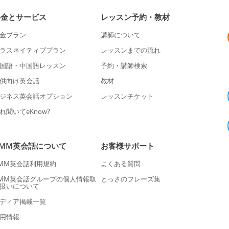
料金とサービス
レッスン予約・教材
金プラン
講師について
ラスネイティブプラン
レッスンまでの流れ
国語・中国語レッスン
予約・講師検索
供向け英会話
教材
ジネス英会話オプション
レッスンチケット
れ聞いてeKnow?
DMM英会話について
お客様サポート
MM英会話利用規約
よくある質問
MM英会話グループの個人情報取
とっさのフレーズ集
扱いについて
ディア掲載一覧
用情報